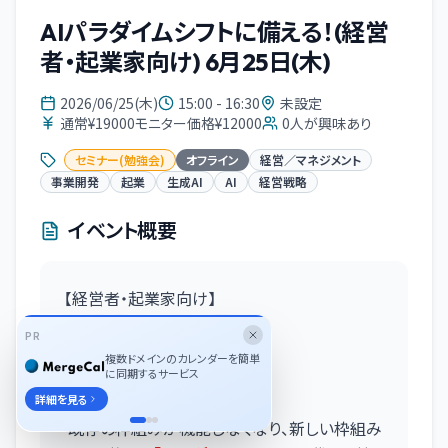
AIパラダイムシフトに備える！(経営
者・起業家向け) 6月25日(木)
2026/06/25(木)
15:00 - 16:30
未設定
通常¥19000モニター価格¥12000
0
人が興味あり
セミナー(勉強会)
オフライン
経営／マネジメント
事業開発
起業
生成AI
AI
経営戦略
イベント概要
【経営者・起業家向け】
AIパラダイムシフトに備える!!
PR
〜AIと事業の今後について〜
複数ドメインのカレンダーを簡単
に同期するサービス
■ セミナー概要
詳細を見る
既存の枠組みが機能しなくなり、新しい枠組み