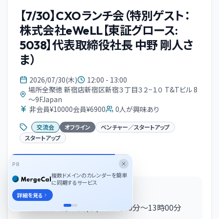
【7/30】CXOランチ会（特別ゲスト：
株式会社eWeLL【東証グロース:
5038】代表取締役社長 中野 剛人さ
ま）
2026/07/30(木)
12:00 - 13:00
場所全聚徳 新宿店新宿区新宿３丁目３２−１０ T&Tビル 8
～9FJapan
非会員¥10000会員¥6900
0
人が興味あり
交流会
オフライン
ベンチャー／スタートアップ
スタートアップ
イベント概要
PR
複数ドメインのカレンダーを簡単
に同期するサービス
■日時
詳細を見る
2026年7月30日(水) 12時00分〜13時00分