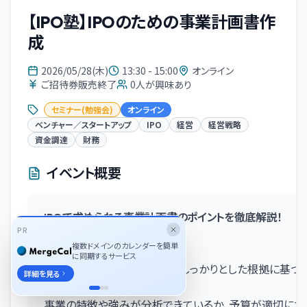
【IPO塾】IPOのための事業計画書作
成
2026/05/28(木)
13:30 - 15:00
オンライン
ご招待券販売終了
0
人が興味あり
セミナー(勉強会)
オンライン
ベンチャー／スタートアップ
IPO
経営
経営戦略
資金調達
財務
イベント概要
IPOで求められる事業計画書のポイントを徹底解説！
PR
複数ドメインのカレンダーを簡単
■
セミナー概要
に同期するサービス
上場審査では、事業計画書がしっかりとした根拠に基づ
詳細を見る
されます。
事業の特徴や強みが分析できているか、予算が適切に立