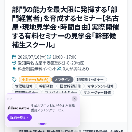
部門の能力を最大限に発揮する「部
門経営者」を育成するセミナー【名古
屋・現地見学会・時間自由】実際開催
する有料セミナーの見学会「幹部候
補生スクール」
2026/07/16(木)
10:00 - 17:00
愛知県名古屋市港区港栄1-8-23地図
料金制度無料イベント
0
人が興味あり
セミナー(勉強会)
オフライン
幹部向けセミナー
管理職研修
幹部研修
経営幹部研修
マネジメント研修
管理職セミナー
マネジメントセミナー
マネージャー研修
人材育成
経営幹部
PR
生成AIプロ人材に特化した業務
委託マッチングサービス
イベント概要
詳細を見る