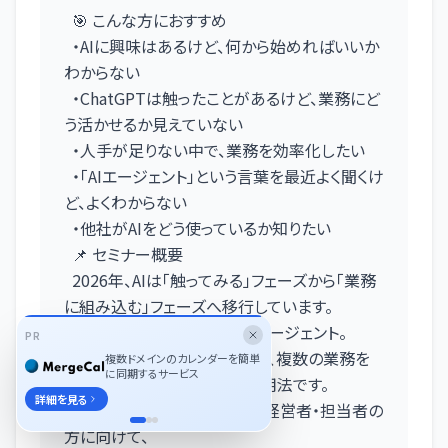
🎯 こんな方におすすめ
・AIに興味はあるけど、何から始めればいいか
わからない
・ChatGPTは触ったことがあるけど、業務にど
う活かせるか見えていない
・人手が足りない中で、業務を効率化したい
・「AIエージェント」という言葉を最近よく聞くけ
ど、よくわからない
・他社がAIをどう使っているか知りたい
📌 セミナー概要
2026年、AIは「触ってみる」フェーズから「業務
に組み込む」フェーズへ移行しています。
特に注目されているのがAIエージェント。
PR
単なるチャットボットではなく、複数の業務を
複数ドメインのカレンダーを簡単
に同期するサービス
自律的にこなすAIの新しい活用法です。
詳細を見る
本セミナーでは、中小企業の経営者・担当者の
方に向けて、