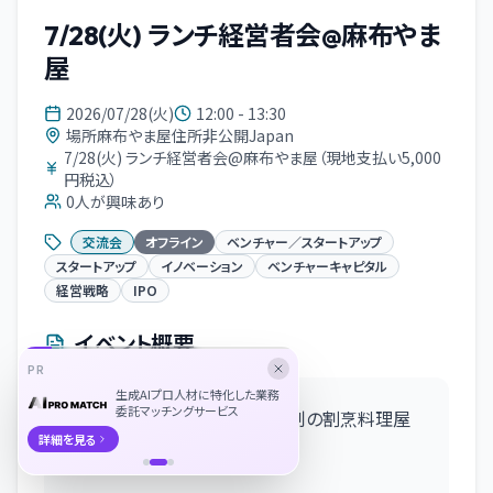
7/28(火) ランチ経営者会@麻布やま
屋
2026/07/28(火)
12:00 - 13:30
場所麻布やま屋住所非公開Japan
7/28(火) ランチ経営者会@麻布やま屋（現地支払い5,000
円税込）
0
人が興味あり
交流会
オフライン
ベンチャー／スタートアップ
スタートアップ
イノベーション
ベンチャーキャピタル
経営戦略
IPO
イベント概要
PR
生成AIプロ人材に特化した業務
委託マッチングサービス
【共催交流会】完全会員/審査制の割烹料理屋
詳細を見る
にて、ランチ経営者会を開催！