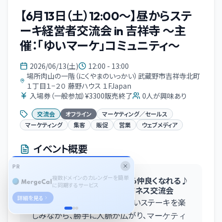
【6月13日（土）12:00〜】昼からステ
ーキ経営者交流会 in 吉祥寺 〜主
催：「ゆいマーケ」コミュニティ〜
2026/06/13(土)
12:00 - 13:00
場所肉山の一階（にくやまのいっかい）武蔵野市吉祥寺北町
１丁目１−２０ 藤野ハウス １FJapan
入場券（一般参加）¥3300販売終了
0
人が興味あり
交流会
オフライン
マーケティング／セールス
マーケティング
集客
販促
営業
ウェブメディア
イベント概要
PR
複数ドメインのカレンダーを簡単
吉祥寺でステーキを食べながら仲良くなれる♪
に同期するサービス
マーケターや経営者によるビジネス交流会
詳細を見る
本イベントは、吉祥寺で美味しいステーキを楽
しみながら、勝手に人脈が広がり、
マーケティ