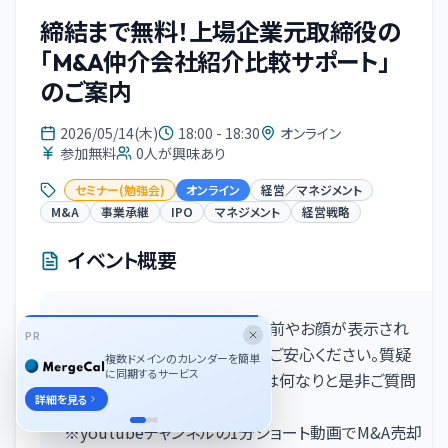
締結まで無料！上場企業元取締役の
「M&A仲介会社紹介比較サポート」
のご案内
2026/05/14(木)
18:00 - 18:30
オンライン
参加無料
0
人が興味あり
セミナー(勉強会)
オンライン
経営／マネジメント
M&A
事業承継
IPO
マネジメント
経営戦略
イベント概要
※参加中は他の参加者にお名前やお顔が表示され
PR
ることはありませんのでどうがご安心ください。質疑
複数ドメインのカレンダーを簡単
に同期するサービス
応答時間もありますので当日は何なりと是非ご質問
詳細を見る
ください※
※youtubeチャンネルの1分ショート動画でM&A売却