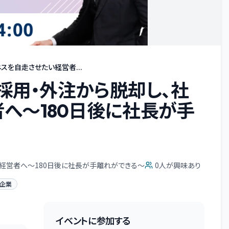
スを自走させたい経営者...
】採用・外注から脱却し、社
へ〜180日後に社長が手
い経営者へ〜180日後に社長が手離れができる〜
0
人が興味あり
企業
イベントに参加する