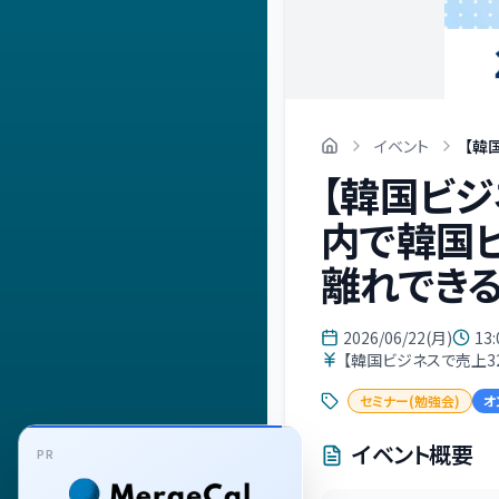
イベント
【韓
【韓国ビジ
内で韓国
離れでき
2026/06/22(月)
13:
【韓国ビジネスで売上3
セミナー(勉強会)
オ
イベント概要
PR