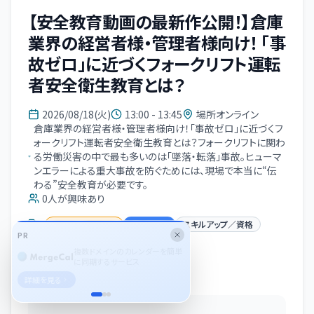
【安全教育動画の最新作公開！】倉庫
業界の経営者様・管理者様向け！ 「事
故ゼロ」に近づくフォークリフト運転
者安全衛生教育とは？
2026/08/18(火)
13:00 - 13:45
場所オンライン
倉庫業界の経営者様・管理者様向け！「事故ゼロ」に近づくフ
ォークリフト運転者安全衛生教育とは？フォークリフトに関わ
る労働災害の中で最も多いのは「墜落・転落」事故。ヒューマ
ンエラーによる重大事故を防ぐためには、現場で本当に“伝
わる”安全教育が必要です。
0
人が興味あり
セミナー(勉強会)
オンライン
スキルアップ／資格
PR
物流
DX
複数ドメインのカレンダーを簡単
に同期するサービス
イベント概要
詳細を見る