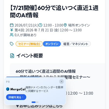
【7/21開催】60分で追いつく直近１週
間のAI情報
2026/07/21(火)
12:00 - 13:00
場所オンライン
第４回: 2026 年 7 月 21 日（金）12:00 〜 13:00
0
人が興味あり
セミナー(勉強会)
オンライン
経営／マネジメント
イベント概要
60分で追いつく直近１週間のAI情報
〜最新AI情報をふりかえる総整理セミナー〜
PR
【開催日時】
複数ドメインのカレンダーを簡単
に同期するサービス
第４回: 2026 年 7 月 21 日（金）12:00 〜 13:00
詳細を見る
▼お申し込みリンクはこちら