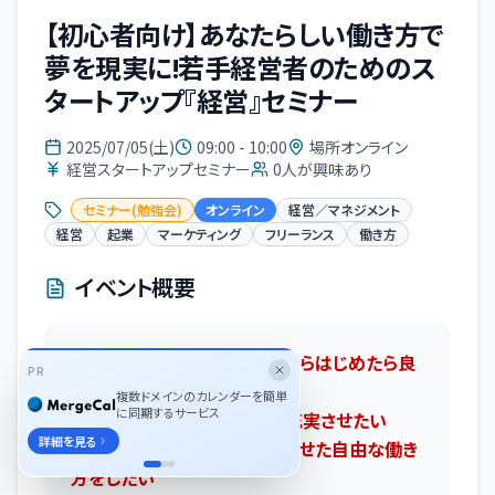
【初心者向け】あなたらしい働き方で
夢を現実に!若手経営者のためのス
タートアップ『経営』セミナー
2025/07/05(土)
09:00 - 10:00
場所オンライン
経営スタートアップセミナー
0
人が興味あり
セミナー(勉強会)
オンライン
経営／マネジメント
経営
起業
マーケティング
フリーランス
働き方
イベント概要
・経営者になりたいけどなにからはじめたら良
PR
いかわからない
複数ドメインのカレンダーを簡単
に同期するサービス
・収入をUPしプライベートを充実させたい
詳細を見る
・自分のライフスタイルに合わせた自由な働き
方をしたい