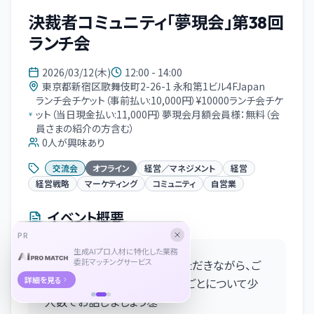
決裁者コミュニティ「夢現会」第38回
ランチ会
2026/03/12(木)
12:00 - 14:00
東京都新宿区歌舞伎町2-26-1 永和第1ビル4FJapan
ランチ会チケット（事前払い:10,000円）¥10000ランチ会チケ
ット（当日現金払い:11,000円）夢現会月額会員様：無料（会
員さまの紹介の方含む）
0
人が興味あり
交流会
オフライン
経営／マネジメント
経営
経営戦略
マーケティング
コミュニティ
自営業
イベント概要
PR
生成AIプロ人材に特化した業務
委託マッチングサービス
新宿駅近くで和食ランチをいただきながら、ご
詳細を見る
自身のビジネスや最近の関心ごとについて少
人数でお話しましょう👏