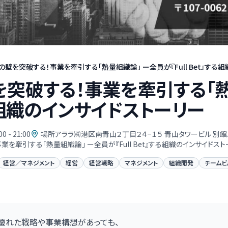
の壁を突破する！事業を牽引する「熱量組織論」 ー全員が『Full Bet』する組織
突破する！事業を牽引する「熱量
る組織のインサイドストーリー
00 - 21:00
場所アララ㈱港区南青山２丁目２４−１５ 青山タワービル 別館J
を牽引する「熱量組織論」 ー全員が『Full Bet』する組織のインサイドスト
経営／マネジメント
経営
経営戦略
マネジメント
組織開発
チームビ
優れた戦略や事業構想があっても、