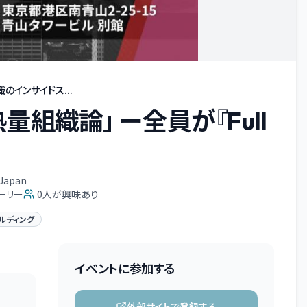
のインサイドス...
組織論」 ー全員が『Full
apan
ーリー
0
人が興味あり
ルディング
イベントに参加する
外部サイトで登録する