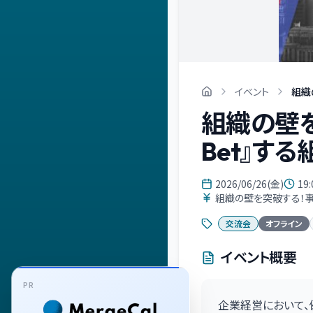
イベント
組織
組織の壁を
Bet』す
2026/06/26(金)
19:
組織の壁を突破する！事業
交流会
オフライン
イベント概要
PR
企業経営において、