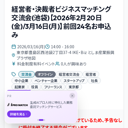
経営者・決裁者ビジネスマッチング
交流会(池袋)【2026年2月20日
(金)/3月16日(月)】前回24名お申込
み
2026/03/16(月)
14:00 - 16:00
東京都豊島区西池袋2丁目37-4 IKE・Biz としま産業振興
プラザ地図
料金制度有料イベント
0
人が興味あり
交流会
オフライン
経営者交流会
経営者
中小企業
ベンチャー企業
スタートアップ
社長
起業家
役員
フリーランス
東京都
PR
イベント概要
生成AIプロ人材に特化した業務
委託マッチングサービス
詳細を見る
※他媒体でもご予約を受け付けているため、予告なし
に受付を終了する場合がございます。