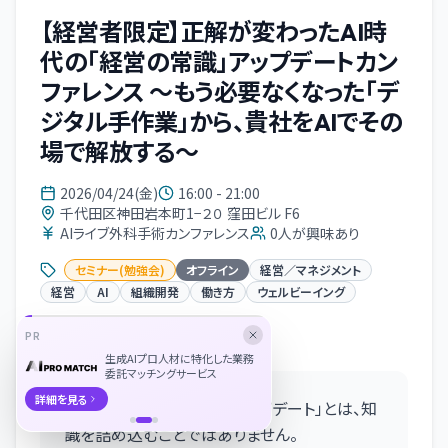
【経営者限定】正解が変わったAI時
代の「経営の常識」アップデートカン
ファレンス 〜もう必要なくなった「デ
ジタル手作業」から、貴社をAIでその
場で解放する〜
2026/04/24(金)
16:00 - 21:00
千代田区神田岩本町1−２０ 窪田ビル F6
AIライブ外科手術カンファレンス
0
人が興味あり
セミナー(勉強会)
オフライン
経営／マネジメント
経営
AI
組織開発
働き方
ウェルビーイング
PR
イベント概要
生成AIプロ人材に特化した業務
委託マッチングサービス
詳細を見る
本カンファレンスで行う「アップデート」とは、知
識を詰め込むことではありません。