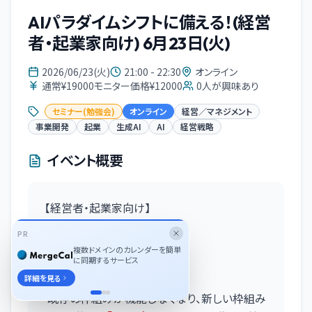
AIパラダイムシフトに備える！(経営
者・起業家向け) 6月23日(火)
2026/06/23(火)
21:00 - 22:30
オンライン
通常¥19000モニター価格¥12000
0
人が興味あり
セミナー(勉強会)
オンライン
経営／マネジメント
事業開発
起業
生成AI
AI
経営戦略
イベント概要
【経営者・起業家向け】
AIパラダイムシフトに備える!!
PR
〜AIと事業の今後について〜
複数ドメインのカレンダーを簡単
に同期するサービス
■ セミナー概要
詳細を見る
既存の枠組みが機能しなくなり、新しい枠組み