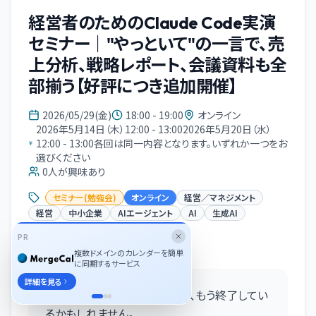
経営者のためのClaude Code実演
セミナー｜"やっといて"の一言で、売
上分析、戦略レポート、会議資料も全
部揃う【好評につき追加開催】
2026/05/29(金)
18:00 - 19:00
オンライン
2026年5月14日（木）12:00 - 13:002026年5月20日（水）
12:00 - 13:00各回は同一内容となります。いずれか一つをお
選びください
0
人が興味あり
セミナー(勉強会)
オンライン
経営／マネジメント
経営
中小企業
AIエージェント
AI
生成AI
PR
イベント概要
複数ドメインのカレンダーを簡単
に同期するサービス
詳細を見る
「ChatGPTに質問する」時代は、もう終了してい
るかもしれません。