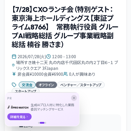
【7/28】CXOランチ会（特別ゲスト：
東京海上ホールディングス【東証プ
ライム8766】 常務執行役員 グルー
プAI戦略総括 グループ事業戦略副
総括 楠谷 勝さま）
2026/07/28(火)
12:00 - 13:00
場所すき焼十二天 丸の内店千代田区丸の内２丁目６−１ ブ
リックスクエア 3FJapan
非会員¥10000会員¥6900
0
人が興味あり
交流会
オフライン
ベンチャー／スタートアップ
スタートアップ
PR
イベント概要
生成AIプロ人材に特化した業務
委託マッチングサービス
詳細を見る
■日時