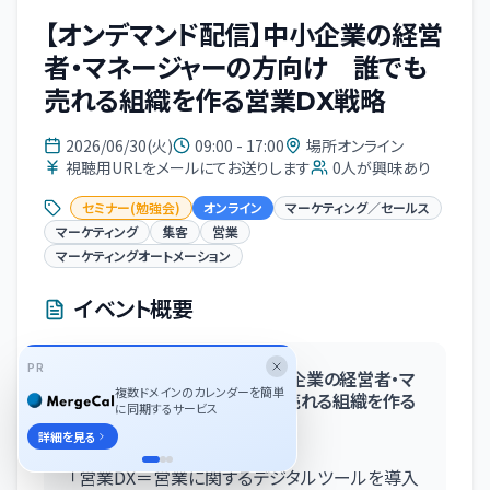
【オンデマンド配信】中小企業の経営
者・マネージャーの方向け 誰でも
売れる組織を作る営業DX戦略
2026/06/30(火)
09:00 - 17:00
場所オンライン
視聴用URLをメールにてお送りします
0
人が興味あり
セミナー(勉強会)
オンライン
マーケティング／セールス
マーケティング
集客
営業
マーケティングオートメーション
イベント概要
PR
【オンデマンド配信・無料】中小企業の経営者・マ
複数ドメインのカレンダーを簡単
ネージャーの方向け 誰でも売れる組織を作る
に同期するサービス
営業DX戦略
詳細を見る
「営業DX＝営業に関するデジタルツールを導入