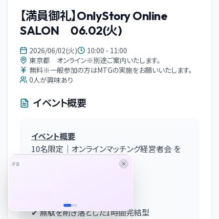
【満員御礼】OnlyStory Online
SALON 06.02(火)
2026/06/02(火)
10:00 - 11:00
東京都 オンライン※別途ご案内いたします。
無料※一般参加の方はMTGの実施をお願いいたします。
0
人が興味あり
イベント概要
イベント概要
10名限定｜オンラインマッチング経営者会 を
開催いたします。
PR
生成AIプロ人材に特化した業務
委託マッチングサービス
✔ 10名限定の少人数制
詳細を見る
✔ 参加者を厳選した設計
✔ 無駄を削ぎ落とした1時間完結型