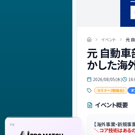
イベント
元 
元 自動車
かした海
2026/08/05(水)
16:
セミナー(勉強会)
オ
イベント概要
【海外事業・新規事
PR
＼ コア技術はある