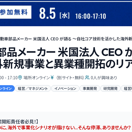
自動車部品メーカー 米国法人 CEO が語る 〜自社コア技術を活かした海外新
部品メーカー 米国法人 CEO
外新規事業と異業種開拓のリ
00 - 17:10
場所オンライン
（別サイト・無料）
0
人が興味あり
ンライン
経営／マネジメント
イノベーション
事業開発
研究開発
経営
業開拓責任者必見！】
のに、海外で事業化シナリオが描けない…そんな停滞、ありませんか？