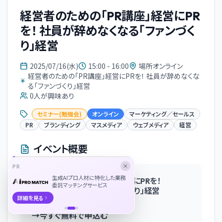
経営者のための「PR講座」経営にPR
を！ 社員が辞めなくなる「ファンづく
り」経営
2025/07/16(水)
15:00 - 16:00
場所オンライン
経営者のための「PR講座」経営にPRを！ 社員が辞めなくな
る「ファンづくり」経営
0
人が興味あり
セミナー(勉強会)
オンライン
マーケティング／セールス
PR
ブランディング
マスメディア
ウェブメディア
経営
イベント概要
PR
生成AIプロ人材に特化した業務
経営者のための「PR講座」経営にPRを！
委託マッチングサービス
社員が辞めなくなる「ファンづくり」経営
詳細を見る
→今すぐ無料で申込む