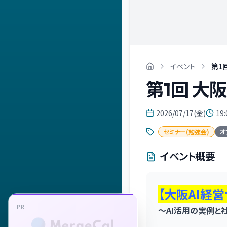
イベント
第1
第1回 大
2026/07/17(金)
19:
セミナー(勉強会)
オ
イベント概要
【大阪AI経営
～AI活用の実例と
PR