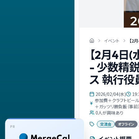
イベント
【2
【2月4日
- 少数精
ス 執行役員)
2026/02/04(水)
19:
参加費＋クラフトビール
＋ガッツリ勝負飯（事前決
0
人が興味あり
交流会
オフライン
PR