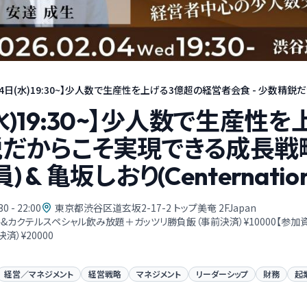
月4日(水)19:30~】少人数で生産性を上げる3億超の経営者会食 - 少数精鋭だ
(水)19:30~】少人数で生産
鋭だからこそ実現できる成長戦略
 & 亀坂しおり(Centernation
30 - 22:00
東京都渋谷区道玄坂2-17-2 トップ美奄 2FJapan
&カクテルスペシャル飲み放題＋ガッツリ勝負飯（事前決済）¥10000【参
済）¥20000
経営／マネジメント
経営戦略
マネジメント
リーダーシップ
財務
起