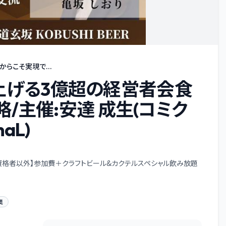
からこそ実現で...
性を上げる3億超の経営者会食
/主催:安達 成生(コミク
aL)
加資格者以外】参加費＋クラフトビール&カクテルスペシャル飲み放題
業