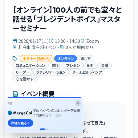
【オンライン】100人の前でも堂々と
話せる「プレジデントボイス」マスタ
ーセミナー
2026/01/17(土)
13:00 - 14:30
Zoom
料金制度有料イベント
0
人が興味あり
セミナー(勉強会)
オンライン
話し方
コミュニケーション
説明
プレゼン
朝礼
会議
リーダー
ファシリテーション
チームビルディング
心を動かす
イベント概要
PR
複数ドメインのカレンダーを簡単
〇セミナー概要：
に同期するサービス
「最近、人前で話す機会が多くなってきた」
詳細を見る
そういった声をよくいただきます。