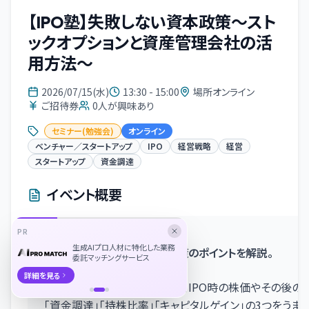
【IPO塾】失敗しない資本政策～スト
ックオプションと資産管理会社の活
用方法～
2026/07/15(水)
13:30 - 15:00
場所オンライン
ご招待券
0
人が興味あり
セミナー(勉強会)
オンライン
ベンチャー／スタートアップ
IPO
経営戦略
経営
スタートアップ
資金調達
イベント概要
PR
資本政策は後戻りできない！
生成AIプロ人材に特化した業務
理想のIPOを実現する資本政策のポイントを解説。
委託マッチングサービス
詳細を見る
IPO準備段階での資本政策は、IPO時の株価やその後
「資金調達」「持株比率」「キャピタルゲイン」の3つをうま