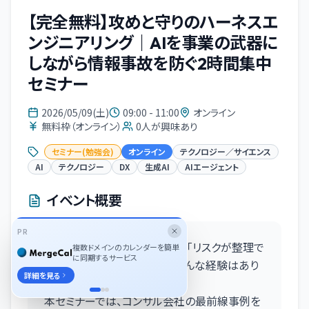
【完全無料】攻めと守りのハーネスエ
ンジニアリング｜AIを事業の武器に
しながら情報事故を防ぐ2時間集中
セミナー
2026/05/09(土)
09:00 - 11:00
オンライン
無料枠（オンライン）
0
人が興味あり
セミナー(勉強会)
オンライン
テクノロジー／サイエンス
AI
テクノロジー
DX
生成AI
AIエージェント
イベント概要
PR
生成AIを全社展開したいのに、「リスクが整理で
複数ドメインのカレンダーを簡単
に同期するサービス
きない」と差し戻される——そんな経験はあり
詳細を見る
ませんか？
本セミナーでは、コンサル会社の最前線事例を