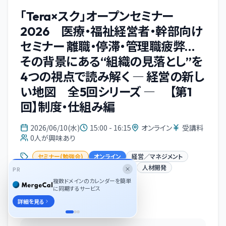
「Tera×スク」オープンセミナー
2026 医療・福祉経営者・幹部向け
セミナー 離職・停滞・管理職疲弊…
その背景にある“組織の見落とし”を
4つの視点で読み解く ― 経営の新し
い地図 全5回シリーズ ― 【第1
回】制度・仕組み編
2026/06/10(水)
15:00 - 16:15
オンライン
受講料
0
人が興味あり
セミナー(勉強会)
オンライン
経営／マネジメント
経営
マネジメント
リーダーシップ
人材開発
PR
組織開発
複数ドメインのカレンダーを簡単
に同期するサービス
イベント概要
詳細を見る