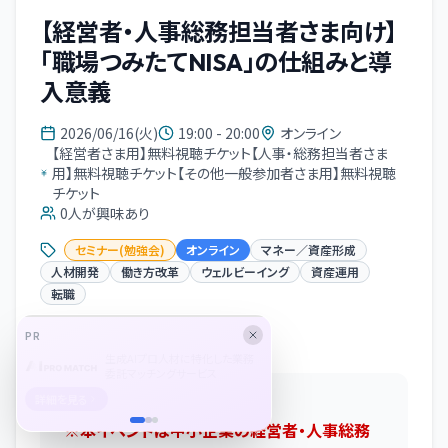
【経営者・人事総務担当者さま向け】
「職場つみたてNISA」の仕組みと導
入意義
2026/06/16(火)
19:00 - 20:00
オンライン
【経営者さま用】無料視聴チケット【人事・総務担当者さま
用】無料視聴チケット【その他一般参加者さま用】無料視聴
チケット
0
人が興味あり
セミナー(勉強会)
オンライン
マネー／資産形成
人材開発
働き方改革
ウェルビーイング
資産運用
転職
PR
イベント概要
生成AIプロ人材に特化した業務
委託マッチングサービス
詳細を見る
イベントの内容
※本イベントは中小企業の経営者・人事総務