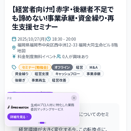
【経営者向け!!】赤字・後継者不足で
も諦めない!事業承継・資金繰り・再
生支援セミナー
2025/10/27(月)
18:30 - 20:00
福岡県福岡市中央区西中洲12-33 福岡大同生命ビル 8階
地図
料金制度無料イベント
0
人が興味あり
セミナー(勉強会)
オフライン
経営
M&A
資金繰り
経営支援
キャッシュフロー
事業承継
後継ぎ
事業再生
経営改善
イベント概要
PR
生成AIプロ人材に特化した業務
委託マッチングサービス
事業承継・資金繰り・再生支援についてのセミ
詳細を見る
ナーです。
経営環境が大きく変化する今、この転換点に、