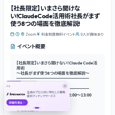
【社長限定】いまさら聞けな
い!ClaudeCode活用術社長がまず
使う8つの場面を徹底解説!
Zoom
料金制度無料イベント
0
人が興味あり
イベント概要
【社長限定】いまさら聞けない！Claude Code活
用術
～社長がまず使う8つの場面を徹底解説～
━━━━━━━━━━━━━━━━━━
■開催概要
PR
━━━━━━━━━━━━━━━━━━
生成AIプロ人材に特化した業務
日時
2026年7月15日（水）12:00～13:00
委託マッチングサービス
形式
オンライン（Zoom）
詳細を見る
参加費
無料