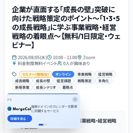
企業が直面する「成長の壁」突破に
向けた戦略策定のポイント〜「1・3・5
の成長戦略」に学ぶ事業戦略・経営
戦略の着眼点〜【無料/1日限定・ウェ
ビナー】
2026/08/05(水)
10:00 - 11:00
Zoom
料金制度無料イベント
0
人が興味あり
セミナー(勉強会)
オンライン
事業戦略
経営戦略
成長戦略
成長の壁
経営課題
戦略策定
多角化
新規事業
成長シナリオ
着眼点
PR
イベント概要
複数ドメインのカレンダーを簡単
に同期するサービス
詳細を見る
〜「1・3・5の成長戦略」に学ぶ事業戦略・経営戦略
の着眼点〜