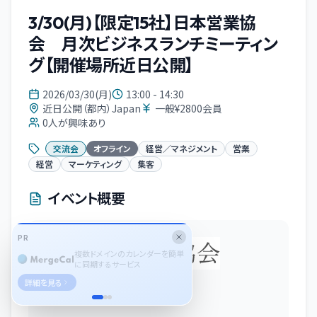
3/30(月)【限定15社】日本営業協
会 月次ビジネスランチミーティン
グ【開催場所近日公開】
2026/03/30(月)
13:00 - 14:30
近日公開（都内）Japan
一般¥2800会員
0
人が興味あり
交流会
オフライン
経営／マネジメント
営業
経営
マーケティング
集客
イベント概要
PR
複数ドメインのカレンダーを簡単
に同期するサービス
詳細を見る