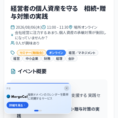
経営者の個人資産を守る 相続・贈
与対策の実践
2026/08/06(木)
11:00 - 11:30
場所オンライン
会社経営に注力するあまり、個人資産の承継対策が後回し
になっていませんか？
0
人が興味あり
セミナー(勉強会)
オンライン
経営／マネジメント
経営
中小企業
財務
経理
会計
イベント概要
PR
経営者の「資産・承継・出口」を支援する 実践セ
複数ドメインのカレンダーを簡単
に同期するサービス
ミナーシリーズ 第5回
詳細を見る
経営者の個人資産を守る 相続・贈与対策の実
践