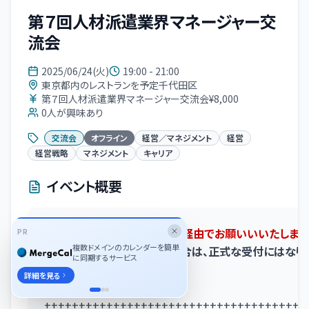
第７回人材派遣業界マネージャー交
流会
2025/06/24(火)
19:00 - 21:00
東京都内のレストランを予定千代田区
第７回人材派遣業界マネージャー交流会¥8,000
0
人が興味あり
交流会
オフライン
経営／マネジメント
経営
経営戦略
マネジメント
キャリア
イベント概要
++お申込みは必ず以下のHP経由でお願いいいたします。
PR
複数ドメインのカレンダーを簡単
＊下記より申し込みがない場合は、正式な受付にはなり
に同期するサービス
注意ください
詳細を見る
詳細＆お申込みはこちら
++++++++++++++++++++++++++++++++++++++