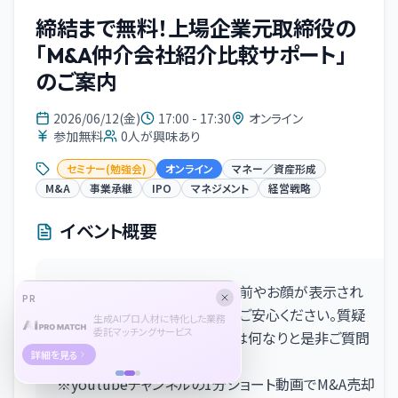
締結まで無料！上場企業元取締役の
「M&A仲介会社紹介比較サポート」
のご案内
2026/06/12(金)
17:00 - 17:30
オンライン
参加無料
0
人が興味あり
セミナー(勉強会)
オンライン
マネー／資産形成
M&A
事業承継
IPO
マネジメント
経営戦略
イベント概要
※参加中は他の参加者にお名前やお顔が表示され
PR
ることはありませんのでどうがご安心ください。質疑
生成AIプロ人材に特化した業務
委託マッチングサービス
応答時間もありますので当日は何なりと是非ご質問
詳細を見る
ください※
※youtubeチャンネルの1分ショート動画でM&A売却