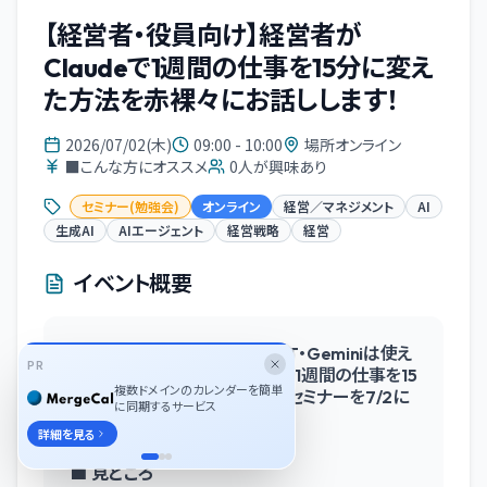
【経営者・役員向け】経営者が
Claudeで1週間の仕事を15分に変え
た方法を赤裸々にお話しします！
2026/07/02(木)
09:00 - 10:00
場所オンライン
■こんな方にオススメ
0
人が興味あり
セミナー(勉強会)
オンライン
経営／マネジメント
AI
生成AI
AIエージェント
経営戦略
経営
イベント概要
【経営者・役員向け】「ChatGPT・Geminiは使え
PR
ている」のその先へ。「Claudeで1週間の仕事を15
複数ドメインのカレンダーを簡単
分に変えた方法」をお伝えするセミナーを7/2に
に同期するサービス
開催
詳細を見る
■ 見どころ