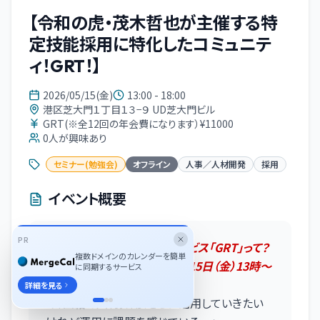
【令和の虎・茂木哲也が主催する特
定技能採用に特化したコミュニテ
ィ！GRT！】
2026/05/15(金)
13:00 - 18:00
港区芝大門１丁目１３−９ UD芝大門ビル
GRT(※全12回の年会費になります）¥11000
0
人が興味あり
セミナー(勉強会)
オフライン
人事／人材開発
採用
イベント概要
PR
令和の虎・茂木哲也の新サービス「GRT」って？
複数ドメインのカレンダーを簡単
第一回セミナーが2026年5月15日（金）13時～
に同期するサービス
開催！！
詳細を見る
「外国籍の人材採用、さらに活用していきたい