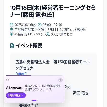
10月16日(木)経営者モーニングセミ
ナー【藤田 竜也氏】
2025/10/16(木)
06:00 - 07:00
広島県広島市中区富士見町11-12 2階 or 3階地図
料金制度無料イベント
0
人が興味あり
イベント概要
広島中央倫理法人会 第150回経営者モーニ
ングセミナー
【講話】
『倫理は家庭から』
PR
株式会社root. 代表取締役
生成AIプロ人材に特化した業務
委託マッチングサービス
広島西倫理法人会 会員 藤田 竜也
詳細を見る
氏
●講話内容