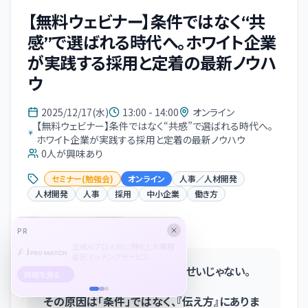
【無料ウェビナー】条件ではなく“共
感”で選ばれる時代へ。ホワイト企業
が実践する採用と定着の最新ノウハ
ウ
2025/12/17(水)
13:00 - 14:00
オンライン
【無料ウェビナー】条件ではなく“共感”で選ばれる時代へ。
ホワイト企業が実践する採用と定着の最新ノウハウ
0
人が興味あり
セミナー(勉強会)
オンライン
人事／人材開発
人材開発
人事
採用
中小企業
働き方
イベント概要
PR
生成AIプロ人材に特化した業務
委託マッチングサービス
応募が集まらないのは、制度のせいじゃない。
詳細を見る
その原因は「条件」ではなく、『伝え方』にありま